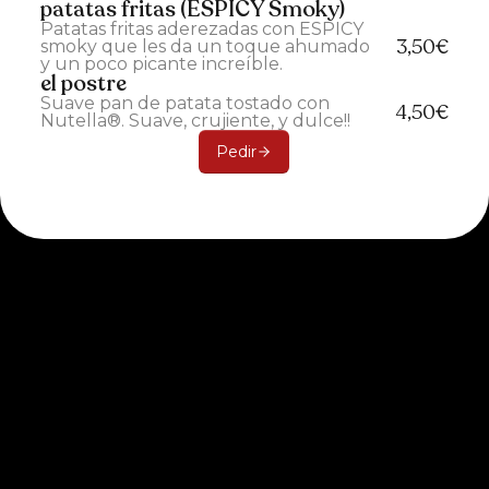
patatas fritas (ESPICY Smoky)
Patatas fritas aderezadas con ESPICY
3,50€
smoky que les da un toque ahumado
y un poco picante increíble.
el postre
Suave pan de patata tostado con
4,50€
Nutella®. Suave, crujiente, y dulce!!
Pedir